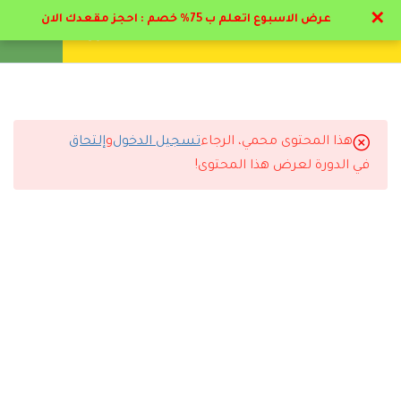
✕
عرض الاسبوع اتعلم ب 75% خصم : احجز مقعدك الان
تواصل معنا
تحقق
انشئ حساب
تسجيل دخول
5
مرحلة المهد من الميلاد الي
عاميين
هذا المحتوى محمي، الرجاء
تسجيل الدخول
و
إلتحاق
6
التعليقات
مرحلة الطفولة المبكرة من
في الدورة لعرض هذا المحتوى!
عاميين الي 6 أعوام
5
مرحلة الطفولة المتوسطة
12 Comments
من 6 الي 12 عام
6
مرحلة المراهقة
8
التربية الايجابية لكل مختص
رد
موزه حمد
2024-06-23 1:28 ص
ومربي
بارك الله فيكم مجهود فوق الممتاز من دكاتره و ادارة