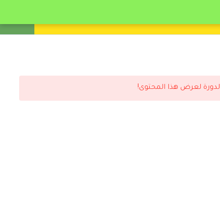
انشئ حساب
تسجيل دخول
لدورة لعرض هذا المحتوى!
رد