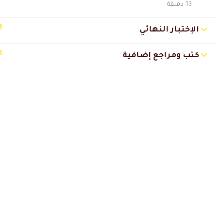
13 دقيقة
ماحاضرات ومناهج جدا استفدت منه
1
الإختبار النهائي
Sarona88
2025-04-23 12:57 م
1
كتب ومراجع إضافية
محاضره فتره المراهقه
قويه جدا وجميله للدكتور عادل
Sarona88
2025-04-21 1:50 م
مفيد جدا
ياسر علي
2025-01-11 11:51 م
شكرا لكم
ابدعتو .