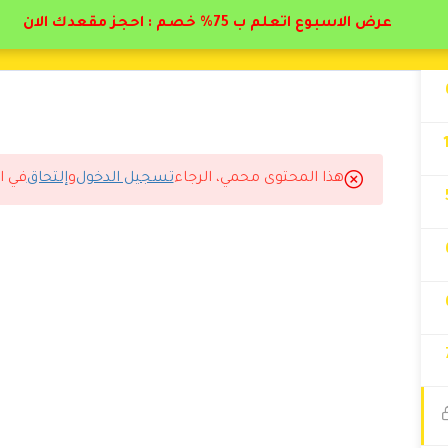
عرض الاسبوع اتعلم ب 75% خصم : احجز مقعدك الان
هذا المحتوى محمي، الرجاء
تسجيل الدخول
و
إلتحاق
في ا