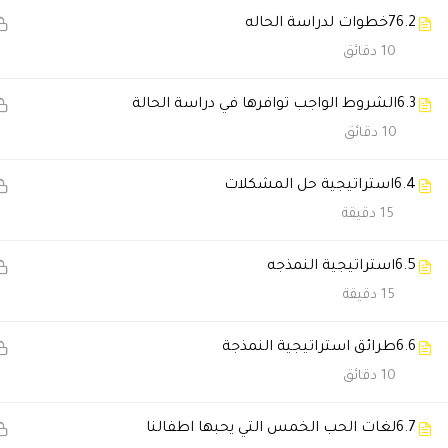
6.2
7خطوات لدراسة الحاله
Abariz2015
2026-03-27 2:37 ص
10 دقائق
تفتح ذهني بشكل اكبر وفهمت امو
6.3
الشروط الواجب توافرها في دراسة الحالة
10 دقائق
Abariz2015
2026-03-27 2:36 ص
جدا استفدت كثير
6.4
استراتيجية حل المشكلات
15 دقيقة
Majdi
2026-02-14 1:01 ص
6.5
استراتيجية النمذجه
شكراً لكم
15 دقيقة
جميل جداً
6.6
طرائق استراتيجية النمذجة
أتمنى لكم التوفيق .👍🏻👏🏻👌🏻
10 دقائق
فاطمه احمد الكثيري
2025-04-30 12:53
6.7
لغات الحب الخمس التي يحبها اطفالنا