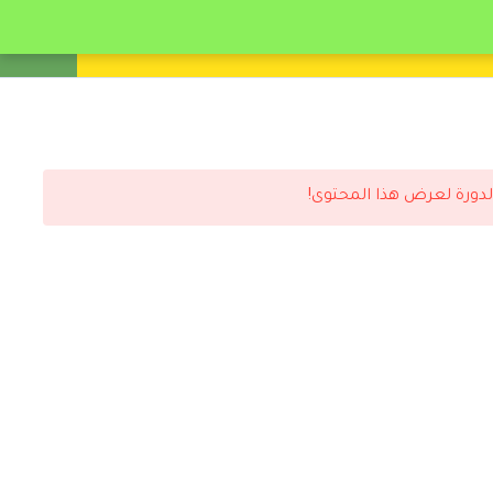
انشئ حساب
تسجيل دخول
لدورة لعرض هذا المحتوى!
رد