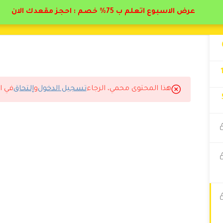
عرض الاسبوع اتعلم ب 75% خصم : احجز مقعدك الان
هذا المحتوى محمي، الرجاء
تسجيل الدخول
و
إلتحاق
في ا