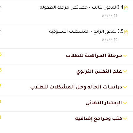
3.4
المحور الثالث – خصائص مرحلة الطفولة
Abariz2015
2026-03-27 2:37 ص
17 دقيقة
تفتح ذهني بشكل اكبر وفهمت امو
3.5
المحور الرابع – المشكلات السلوكية
12 دقيقة
Abariz2015
2026-03-27 2:36 ص
جدا استفدت كثير
6
مرحلة المراهقة للطلاب
6
علم النفس التربوي
Majdi
2026-02-14 1:01 ص
7
شكراً لكم
دراسات الحاله وحل المشكلات للطلاب
جميل جداً
1
الإختبار النهائي
أتمنى لكم التوفيق .👍🏻👏🏻👌🏻
1
كتب ومراجع إضافية
فاطمه احمد الكثيري
2025-04-30 12:53