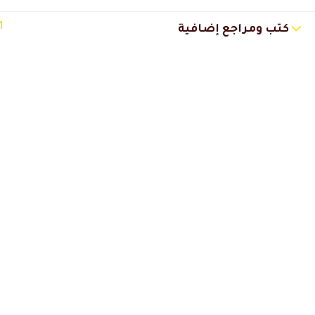
Soaad
2024-02-08 4:06 م
1
كتب ومراجع إضافية
الدبلوم الثاني لي و عن جد مستو
محمود هلال
2023-11-28 8:09 م
دكتور وسام اكثر من مبدع
اي كورس له يعني اضافة في مجال
انصح بالتسجيل به لكل المهتمي
زياد العمروسي
2023-11-15 9:00 م
الف شكر لجميع طاقم معهد دال 
مريم احمد .
2023-11-15 1:01 م