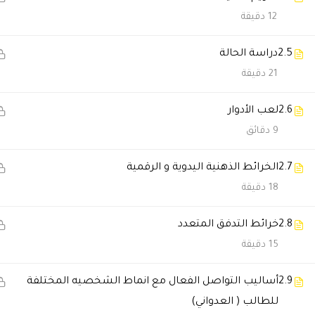
12 دقيقة
Abariz2015
2026-03-27 2:37 ص
تفتح ذهني بشكل اكبر وفهمت امو
2.5
دراسة الحالة
21 دقيقة
Abariz2015
2026-03-27 2:36 ص
2.6
لعب الأدوار
جدا استفدت كثير
9 دقائق
2.7
الخرائط الذهنية اليدوية و الرقمية
Majdi
2026-02-14 1:01 ص
18 دقيقة
شكراً لكم
2.8
خرائط التدفق المتعدد
جميل جداً
15 دقيقة
أتمنى لكم التوفيق .👍🏻👏🏻👌🏻
2.9
أساليب التواصل الفعال مع انماط الشخصيه المختلفة
فاطمه احمد الكثيري
2025-04-30 12:53
للطالب ( العدواني)