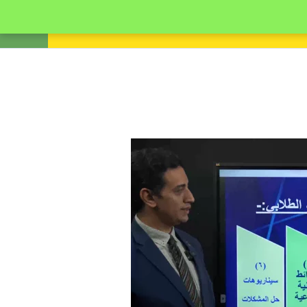
انشئ حساب
تسجيل دخول
رد