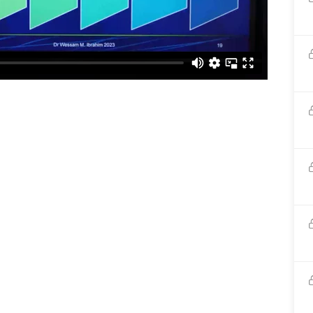
 كثيرة اجهلها
 م