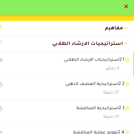
✕
تواصل معنا
تحقق
6
مفاهيم
11
استراتيجيات الارشاد الطلابي
2.1
استراتيجيات الارشاد الطلابي
التعليقات
6 دقائق
2.2
استراتيجية العصف الذهني
12 Comments
17 دقيقة
2.3
استراتيجية المناقشة
Abariz2015
2026-03-27 2:37 ص
13 دقيقة
روعة
2.4
تقويم عملية المناقشة