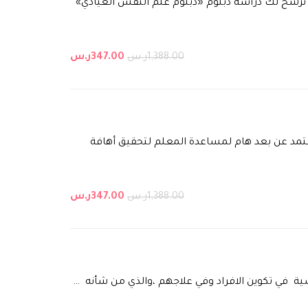
 نرشح لك دراسة دبلوم «دبلوم علم النفس العيادي»
1,388.00ر.س
347.00ر.س
عتمد عن بعد هام لمساعدة المعلم لتحقيق أهافة
1,388.00ر.س
347.00ر.س
 في تكوين الافراد وفي علاجهم ،والذي من شأنه …