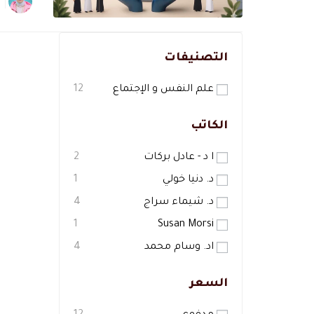
التصنيفات
علم النفس و الإجتماع
12
الكاتب
ا د - عادل بركات
2
د. دنيا خولي
1
د. شيماء سراج
4
1
Susan Morsi
اد. وسام محمد
4
السعر