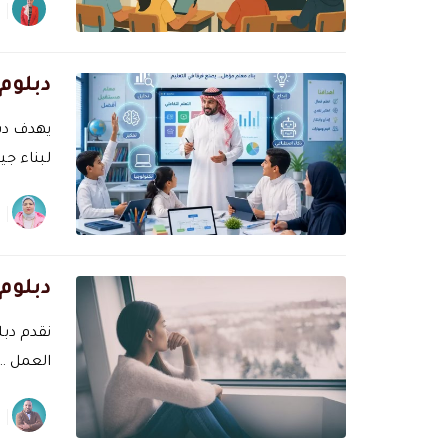
دبلوم
يهدف دبل
لبناء جي
دبلوم
نقدم دب
العمل …