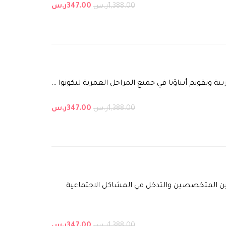
1,388.00ر.س
347.00ر.س
ية وتقويم أبناؤنا في جميع المراحل العمرية ليكونوا …
1,388.00ر.س
347.00ر.س
يين المتخصصين والتدخل في المشاكل الاجتماعية