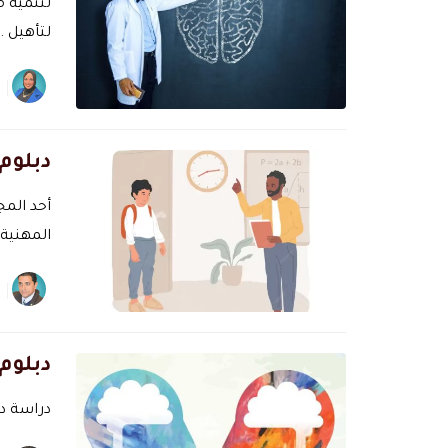
لتنمية 
لتأهيل …
دبلوم
أحد الم
المهنية 
دبلوم
دراسة د