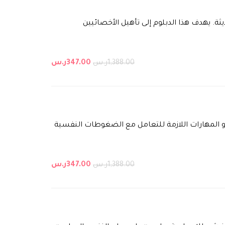
ة. يهدف هذا الدبلوم إلى تأهيل الأخصائيين
1,388.00ر.س
347.00ر.س
يب و المهارات اللازمة للتعامل مع الضغوطات النفسية
1,388.00ر.س
347.00ر.س