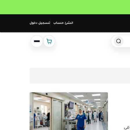
انشئ حساب
تسجيل دخول
في