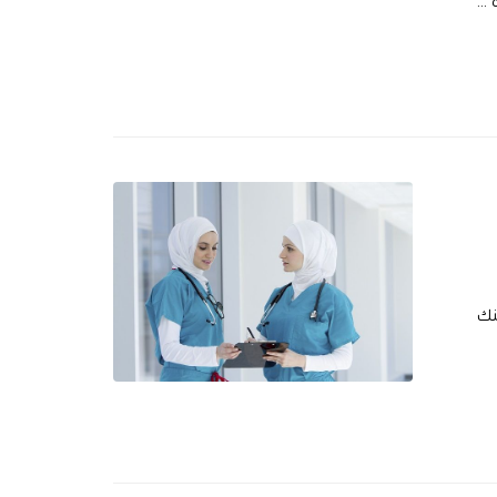
 …
نك