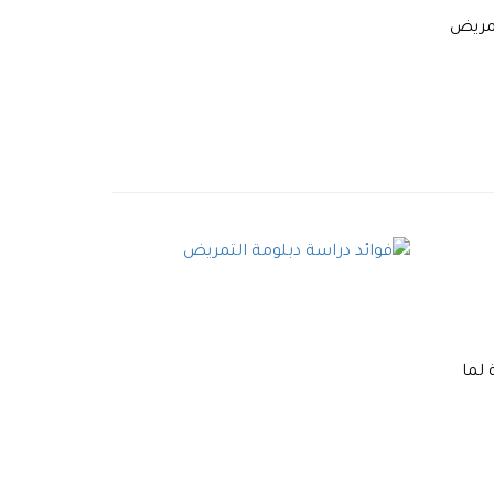
تمريض
 لما