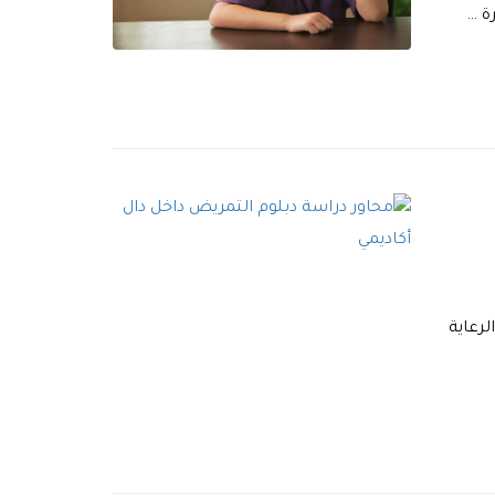
ة …
رعاية