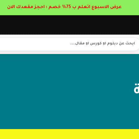
عرض الاسبوع اتعلم ب 75% خصم : احجز مقعدك الان