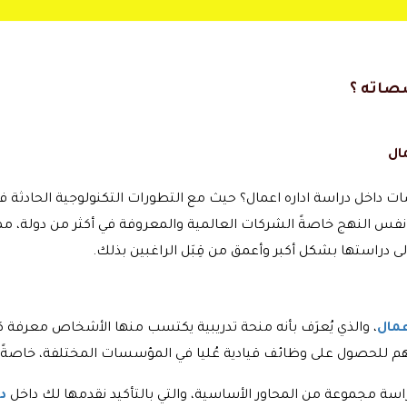
صصاته ؟
مال
داخل دراسة اداره اعمال؟ حيث مع التطورات التكنولوجية الحادثة ف
س النهج خاصةً الشركات العالمية والمعروفة في أكثر من دولة، مما نت
إلى دراستها بشكل أكبر وأعمق من قِبَل الراغبين بذلك.
عمال
، والذي يُعرَف بأنه منحة تدريبية يكتسب منها الأشخاص معرفة
فعهم للحصول على وظائف قيادية عُليا في المؤسسات المختلفة، خاصةً
راسة مجموعة من المحاور الأساسية، والتي بالتأكيد نقدمها لك داخل
د