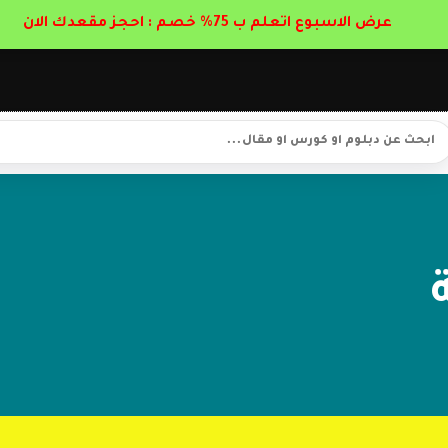
عرض الاسبوع اتعلم ب 75% خصم : احجز مقعدك الان