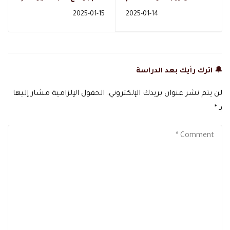
النفس في السعودية ؟
النفس و كيفية
2025-01-15
2025-01-14
كيفية الاستفادة منه ؟
التسجيل بها بسهوله
🔔 اترك رأيك بعد الدراسة
لن يتم نشر عنوان بريدك الإلكتروني.
الحقول الإلزامية مشار إليها
بـ
*