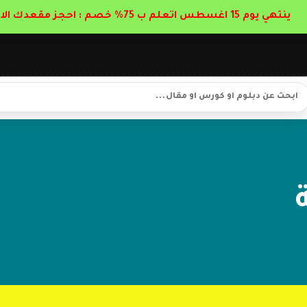
ينتهي يوم 15 اغسطس اتعلم ب 75% خصم : احجز مقعدك الان