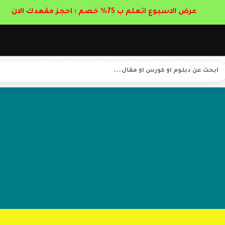
عرض الاسبوع اتعلم ب 75% خصم : احجز مقعدك الان