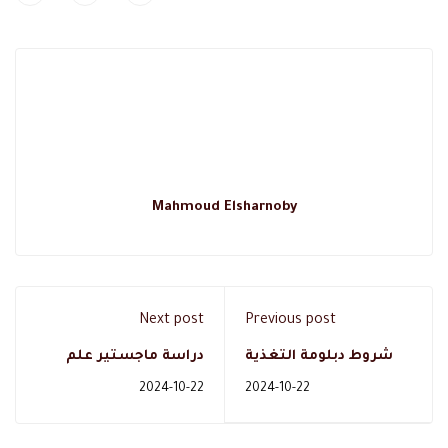
Mahmoud Elsharnoby
Next post
Previous post
شروط دبلومة التغذية
دراسة ماجستير علم
العلاجية لغير الأطباء:
نفس اكلينيكي (العيادي)
2024-10-22
2024-10-22
القبول وأماكن التوظيف
في السعودية