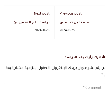
Next post
Previous post
مستقبل تخصص
دراسة علم النفس عن
مكافحة العدوى في
بعد في السعودية: تعلم
2024-11-26
2024-11-25
المملكة العربية
بسهولة ومرونة
السعودية
🔔 اترك رأيك بعد الدراسة
لن يتم نشر عنوان بريدك الإلكتروني.
الحقول الإلزامية مشار إليها
بـ
*