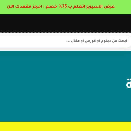
عرض الاسبوع اتعلم ب 75% خصم : احجز مقعدك الان