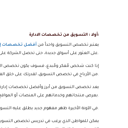
أولا : التسويق من تخصصات الادارة:
يعتبر تخصص التسويق واحداً من
أفضل تخصصات إدار
على العثور على أسواق جديدة، حتى تحصل الشركة على الكثير من الفوائد والأرباح عن طريق زيادة المبيعات.
إذا كنت شخص مُفكر ومُبدع، فسوف يكون تخصص التسوي
من الأرباح في تخصص التسويق، لقدرتك على خلق الفرص التسويقية المتنوعة.
يعد تخصص التسويق من أبرز وأفضل تخصصات إدارة الأ
والتليجرام، وغيرها، مما يعمل على تحقيق الدخل بأقل وقت ومجهود ممكن.
بعرص منتجاتهم وخدماتهم على المنصات أو المواقع الإ
في الآونة الأخيرة ظهر مفهوم جديد يطلق عليه التسويق الرقمي، حيث يقوم فيها الشخص الذي يعمل في هذا التخصص بتسويق منتجاته عبر الوسائل الرقمية من خلال الإنترنت.
يمكن للمواطن الذي يرغب في تدريس تخصص التسويق الا