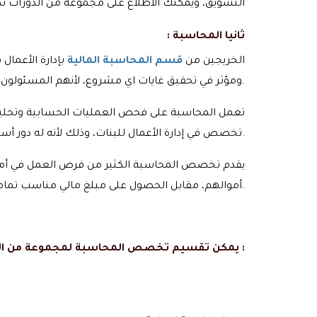
التسويق، ويمكنك الاطلاع على مجموعة من الدورات تدري
ثانيا المحاسبة :
الخريجين من
قسم المحاسبة المالية
بإدارة الأعما
ومؤثر في تحقيق غايات اي مشروع، لأنهم المسئولون عن قسم الإدارة المالية في المشروع، وهم الذين يحددون أين ومتي يمكن للشركة أن تنفق أموالها.
تعمل المحاسبة على فحص العمليات الحسابية وتحليلها
وبالتالي زيادة المكاسب والأرباح.
تخصص في إدارة الأعمال للبنات، وذلك لأنه له دور
يقدم تخصص المحاسبة الكثير من فرص العمل في أماكن
أموالهم، مقابل الحصول على مبلغ مالي مناسب تماماً، يشترط فقط إنجاز المهام بطريقة صحيحة وفي الوقت المحدد.
يمكن تقسيم تخصص المحاسبة لمجموعة من المهن المختلفة :