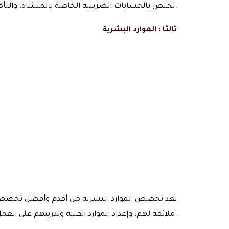
تختص بالحسابات الضريبية الخاصة بالمنشاة، والتأكد من مطابقتها للسياسات والمعايير الضريبية للمؤسسة أو الشركة.
ثالثا : الموارد البشرية
يعد تخصص الموارد البشرية من أقدم وأفضل تخصص في إد
ملائمة لهم، وإعداد الموارد الفنية وتدريبهم على العمل، وهذا التخصص مسئول فقط عن العنصر البشري.