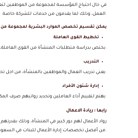
في حال احتياج المؤسسة لمجموعة من الموظفين لتع
العمل، وذلك لما يقدمون من خدمات للشركة خاصة دورهم في توفير بيئة عمل مناسبة للموظفين وتدريبهم على العمل بالشركة.
يمكن تقسيم تخصص الموارد البشرية لمجموعة من ال
تخطيط القوى العاملة
يختص بدراسة متطلبات المنشأة من القوى العاملة، وكم عدد العمال الذي تحتاجهم الشركة وما هي تخصصاتهم ودرجة مهاراتهم.
التدريب
يعني تدريب العمال والموظفين بالمنشأة، من اجل تحقيق التطور المستمر، والتخطيط للعملية التدريبية، بهدف تحديد سيرها.
إدارة شئون الأفراد
يهتم لتقييم أداء العاملين وتحديد رواتبهم صرف المكافآت المالية، وكذلك تحديد الإجازات بدون خصم أو التأثير على خطة العمل الإنتاجية داخل المنشاة.
رابعا : ريادة الاعمال
رواد الأعمال لهم دور كبير في المنشأة، وذلك بقدرته
من أفضل تخصصات إدارة الأعمال للبنات في السعودية.