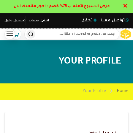
✕
عرض الاسبوع اتعلم ب 75% خصم : احجز مقعدك الان
تواصل معنا
تحقق
انشئ حساب
تسجيل دخول
YOUR PROFILE
Your Profile
Home