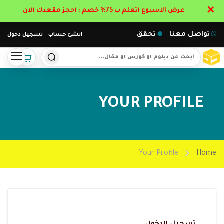
✕
عرض الاسبوع اتعلم ب 75% خصم : احجز مقعدك الان
تواصل معنا
تحقق
انشئ حساب
تسجيل دخول
YOUR PROFILE
Your Profile
Home