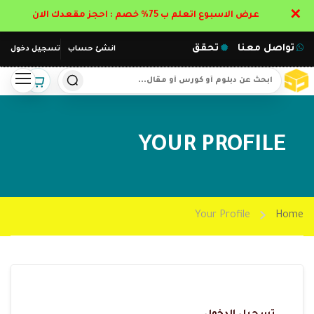
✕
عرض الاسبوع اتعلم ب 75% خصم : احجز مقعدك الان
تواصل معنا
تحقق
انشئ حساب
تسجيل دخول
YOUR PROFILE
Your Profile
Home