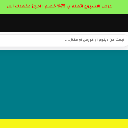
عرض الاسبوع اتعلم ب 75% خصم : احجز مقعدك الان