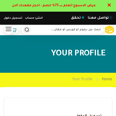
✕
عرض الاسبوع اتعلم ب 75% خصم : احجز مقعدك الان
تواصل معنا
تحقق
انشئ حساب
تسجيل دخول
YOUR PROFILE
Your Profile
Home