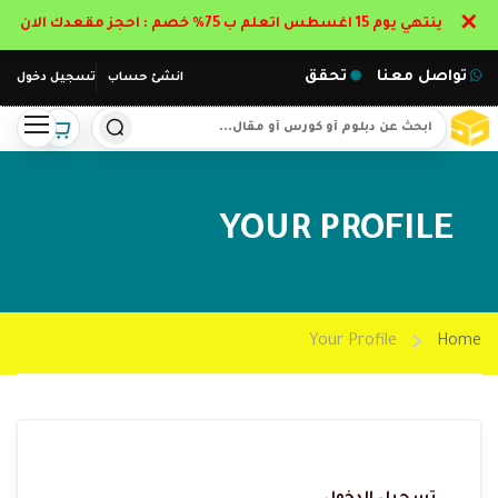
✕
ينتهي يوم 15 اغسطس اتعلم ب 75% خصم : احجز مقعدك الان
تواصل معنا
تحقق
انشئ حساب
تسجيل دخول
YOUR PROFILE
Your Profile
Home