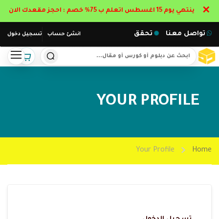
✕
ينتهي يوم 15 اغسطس اتعلم ب 75% خصم : احجز مقعدك الان
تواصل معنا
تحقق
انشئ حساب
تسجيل دخول
YOUR PROFILE
Your Profile
Home