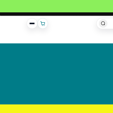
انشئ حساب
تسجيل دخول