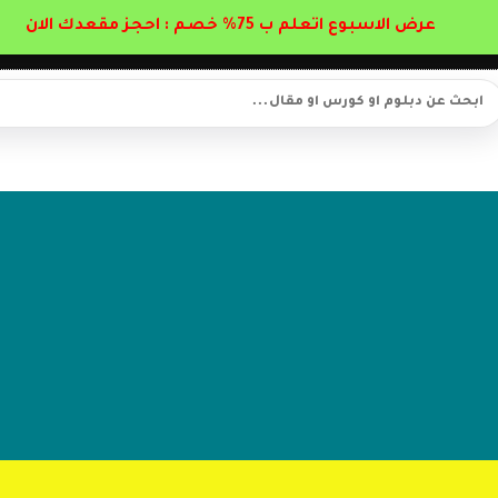
عرض الاسبوع اتعلم ب 75% خصم : احجز مقعدك الان