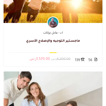
ا د - عادل بركات
ماجستير التوجيه والإصلاح الأسري
6,200.00ر.س
1,570.00ر.س
139
56