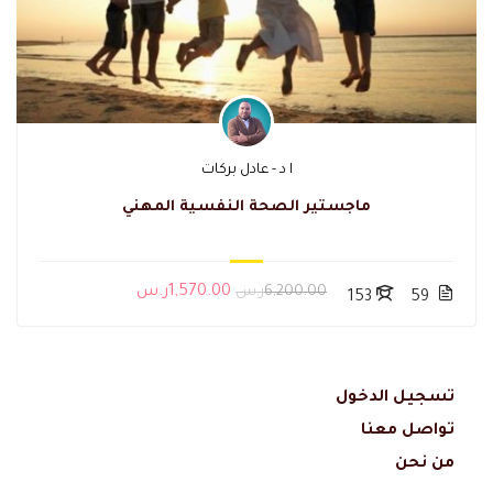
ا د - عادل بركات
ماجستير الصحة النفسية المهني
6,200.00ر.س
1,570.00ر.س
153
59
تسجيل الدخول
تواصل معنا
من نحن