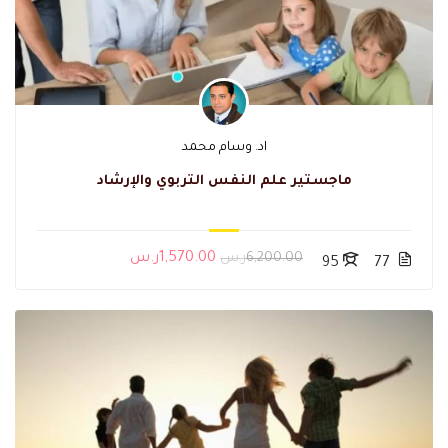
اد. وسام محمد
ماجستير علم النفس التربوي والإرشاد
6,200.00ر.س
1,570.00ر.س
95
77