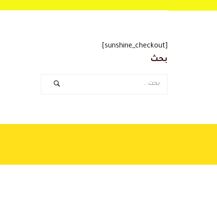
[sunshine_checkout]
بحث