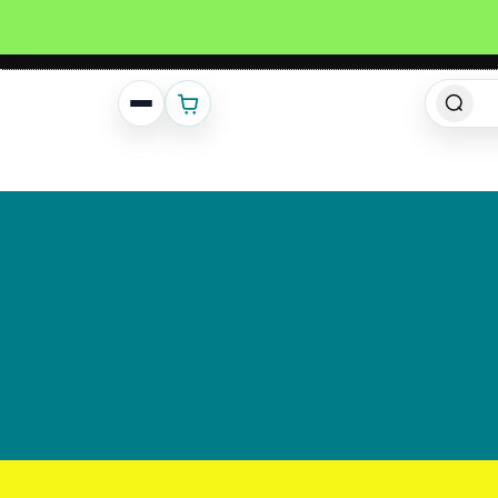
انشئ حساب
تسجيل دخول