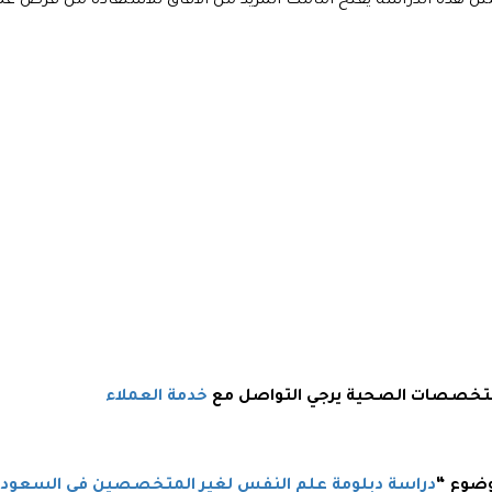
ثل هذه الدراسة يفتح أمامك المزيد من الآفاق للاستفادة من فرص ع
 بتخصصات الصحية يرجي التواصل مع
خدمة العملاء
وضوع “
دراسة دبلومة علم النفس لغير المتخصصين في السعوديه 1446