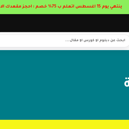
ينتهي يوم 15 اغسطس اتعلم ب 75% خصم : احجز مقعدك الان