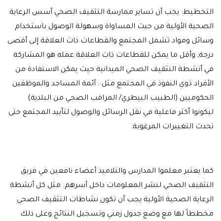
التخطيط: يجب أن تساير ممارسة التثقيف الصحي أسس الرعاية
الصحية الأولية من حيث المساواة وسهولة الوصول باستخدام
وسائل ومواد تشمل المجتمع والقطاعات ذات العلاقة إلى أقصى
درجة, وأقل ما يمكن للقطاعات ذات العلاقة عمله هو المشاركة
في أنشطة التثقيف الصحي الميدانية حيث يمكن الاستفادة من
الأفراد ذوي النفوذ في المجتمع مثل : أئمة المساجد والموظفين
الحكوميين (الطبيب البيطري/ المراقب الصحي من البلدية)
ليكونوا أكثر فاعلية في نقل الرسائل والوصول لتأييد المجتمع حتى
تحدث التغييرات المرغوبة.
كما يعتبر معلموا المدارس والتلاميذ أعضاء نافعين في فريق
التثقيف الصحي لنشر المعلومات داخل أسرهم. مثل كل أنشطة
الرعاية الصحية الأولية يجب أن تكون نشاطات التثقيف الصحي
مخططاً لها مع وضع جدول زمني وتسجيل النتائج وعلى ذلك