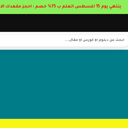
ينتهي يوم 15 اغسطس اتعلم ب 75% خصم : احجز مقعدك الان