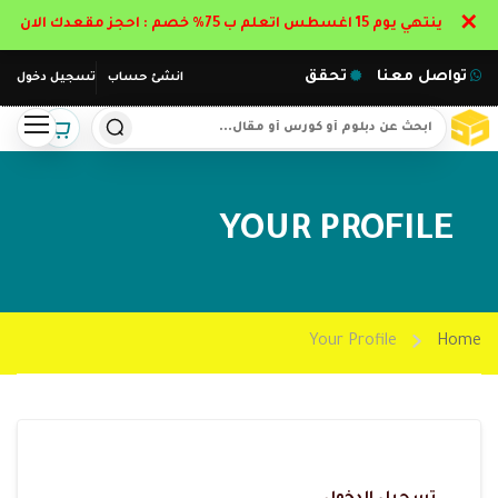
✕
ينتهي يوم 15 اغسطس اتعلم ب 75% خصم : احجز مقعدك الان
تواصل معنا
تحقق
انشئ حساب
تسجيل دخول
YOUR PROFILE
Your Profile
Home