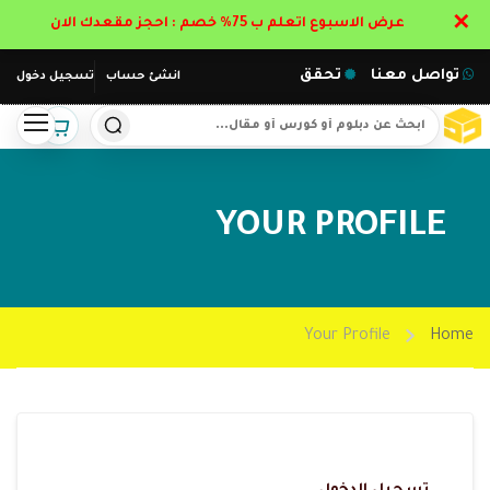
✕
عرض الاسبوع اتعلم ب 75% خصم : احجز مقعدك الان
تواصل معنا
تحقق
انشئ حساب
تسجيل دخول
YOUR PROFILE
Your Profile
Home