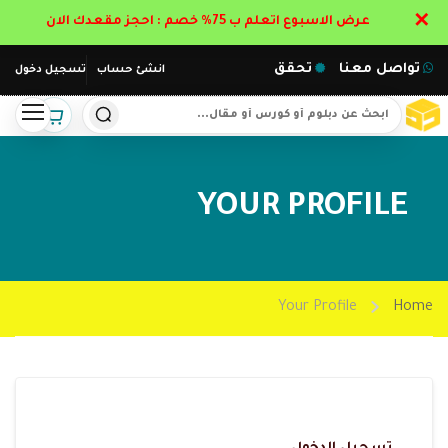
✕
عرض الاسبوع اتعلم ب 75% خصم : احجز مقعدك الان
تواصل معنا
تحقق
انشئ حساب
تسجيل دخول
YOUR PROFILE
Your Profile
Home