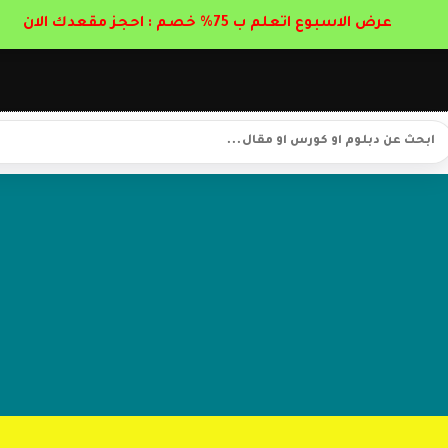
عرض الاسبوع اتعلم ب 75% خصم : احجز مقعدك الان