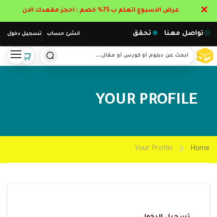
✕
عرض الاسبوع اتعلم ب 75% خصم : احجز مقعدك الان
تواصل معنا
تحقق
انشئ حساب
تسجيل دخول
YOUR PROFILE
Your Profile
Home