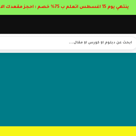
ينتهي يوم 15 اغسطس اتعلم ب 75% خصم : احجز مقعدك الان