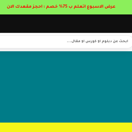
عرض الاسبوع اتعلم ب 75% خصم : احجز مقعدك الان