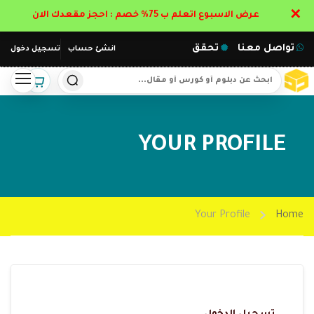
✕
عرض الاسبوع اتعلم ب 75% خصم : احجز مقعدك الان
تواصل معنا
تحقق
انشئ حساب
تسجيل دخول
YOUR PROFILE
Your Profile
Home