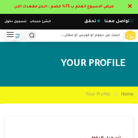
✕
عرض الاسبوع اتعلم ب 75% خصم : احجز مقعدك الان
تواصل معنا
تحقق
انشئ حساب
تسجيل دخول
YOUR PROFILE
Your Profile
Home