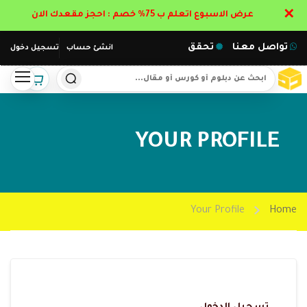
✕
عرض الاسبوع اتعلم ب 75% خصم : احجز مقعدك الان
تواصل معنا
تحقق
انشئ حساب
تسجيل دخول
YOUR PROFILE
Your Profile
Home