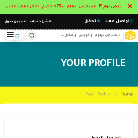
✕
ينتهي يوم 15 اغسطس اتعلم ب 75% خصم : احجز مقعدك الان
تواصل معنا
تحقق
انشئ حساب
تسجيل دخول
YOUR PROFILE
Your Profile
Home