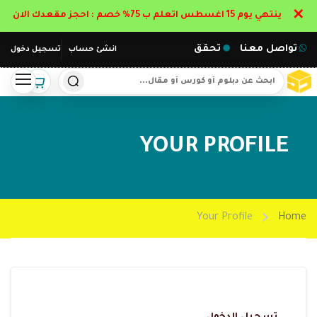
✕
ينتهي يوم 15 اغسطس اتعلم ب 75% خصم : احجز مقعدك الان
تواصل معنا
تحقق
انشئ حساب
تسجيل دخول
YOUR PROFILE
Your Profile
Home