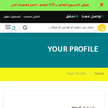
✕
عرض الاسبوع اتعلم ب 75% خصم : احجز مقعدك الان
تواصل معنا
تحقق
انشئ حساب
تسجيل دخول
YOUR PROFILE
Your Profile
Home