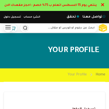
✕
ينتهي يوم 15 اغسطس اتعلم ب 75% خصم : احجز مقعدك الان
تواصل معنا
تحقق
انشئ حساب
تسجيل دخول
YOUR PROFILE
Your Profile
Home