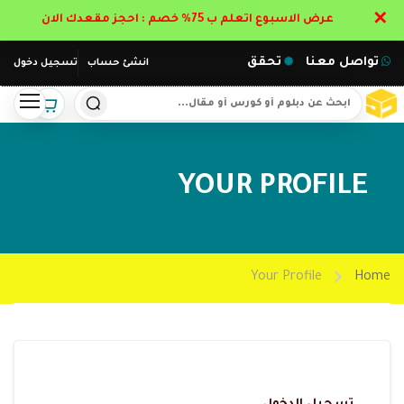
✕
عرض الاسبوع اتعلم ب 75% خصم : احجز مقعدك الان
تواصل معنا
تحقق
انشئ حساب
تسجيل دخول
YOUR PROFILE
Your Profile
Home