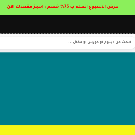
عرض الاسبوع اتعلم ب 75% خصم : احجز مقعدك الان