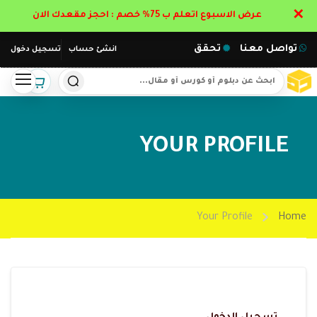
✕
عرض الاسبوع اتعلم ب 75% خصم : احجز مقعدك الان
تواصل معنا
تحقق
انشئ حساب
تسجيل دخول
YOUR PROFILE
Your Profile
Home