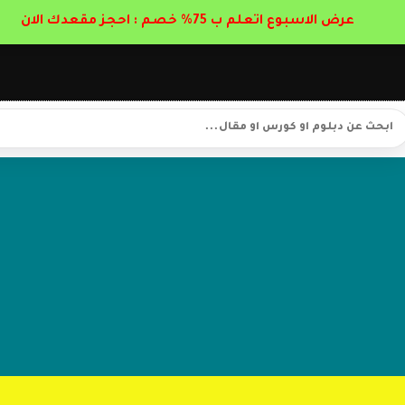
عرض الاسبوع اتعلم ب 75% خصم : احجز مقعدك الان