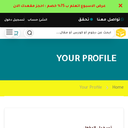
✕
عرض الاسبوع اتعلم ب 75% خصم : احجز مقعدك الان
تواصل معنا
تحقق
انشئ حساب
تسجيل دخول
YOUR PROFILE
Your Profile
Home