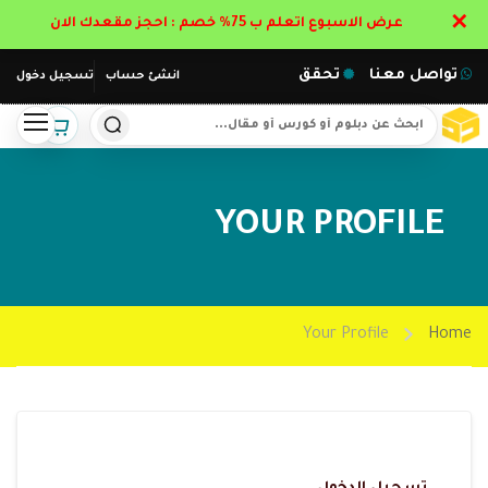
✕
عرض الاسبوع اتعلم ب 75% خصم : احجز مقعدك الان
تواصل معنا
تحقق
انشئ حساب
تسجيل دخول
YOUR PROFILE
Your Profile
Home