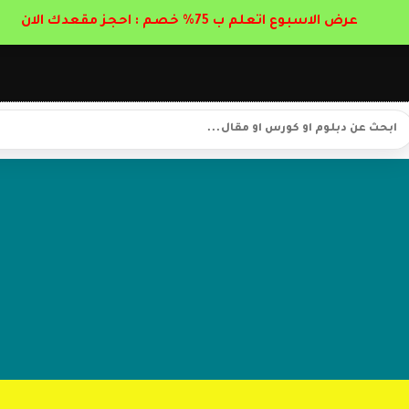
عرض الاسبوع اتعلم ب 75% خصم : احجز مقعدك الان