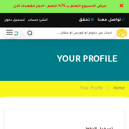
✕
عرض الاسبوع اتعلم ب 75% خصم : احجز مقعدك الان
تواصل معنا
تحقق
انشئ حساب
تسجيل دخول
YOUR PROFILE
Your Profile
Home