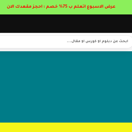
عرض الاسبوع اتعلم ب 75% خصم : احجز مقعدك الان